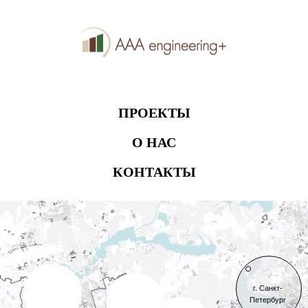
ПРОЕКТЫ
О НАС
КОНТАКТЫ
Мед.центр
Pizzarotti
Офис
& C.S.p.A
г. Санкт-
компании
Киностудия
Петербург
"Hilti"
"Gameshow"
ЖК
"Открытое
шоссе"
Стадион
"Мост"
"Салют"
Владимирская
Банк
обл.
Комплекс
"Алма"
апартаментов
ЖК
Завод
"B'aires"
"Маршала
плазмы
Бирюзова"
крови