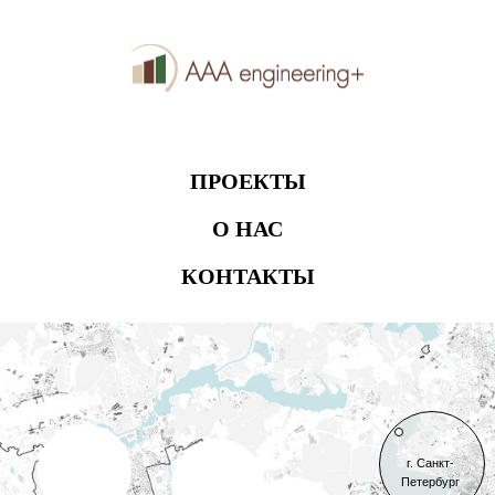
ПРОЕКТЫ
О НАС
КОНТАКТЫ
Мед.центр
Pizzarotti
Офис
& C.S.p.A
г. Санкт-
компании
Киностудия
Петербург
"Hilti"
"Gameshow"
ЖК
"Открытое
шоссе"
Стадион
"Мост"
"Салют"
Владимирская
Банк
обл.
Комплекс
"Алма"
апартаментов
ЖК
Завод
"B'aires"
"Маршала
плазмы
Бирюзова"
крови